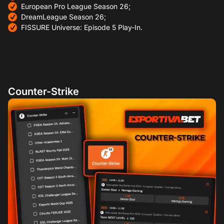
European Pro League Season 26;
DreamLeague Season 26;
FISSURE Universe: Episode 5 Play-In.
Counter-Strike