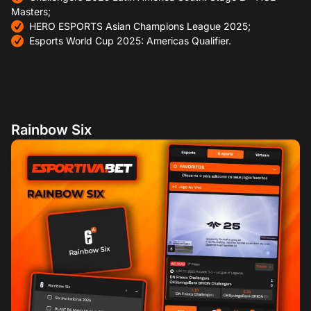
Masters;
HERO ESPORTS Asian Champions League 2025;
Esports World Cup 2025: Americas Qualifier.
Rainbow Six